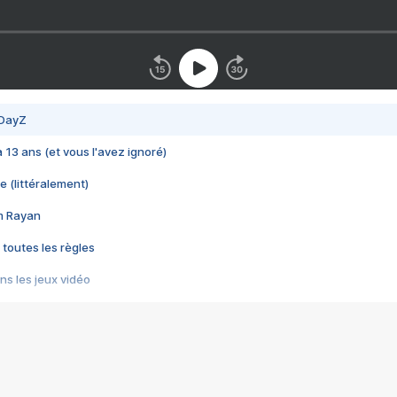
 DayZ
 a 13 ans (et vous l'avez ignoré)
e (littéralement)
im Rayan
 toutes les règles
s les jeux vidéo
us choquant de Rockstar ? - Le scandale BULLY
e plus moche de Steam
du RÊVE tourne au CAUCHEMAR