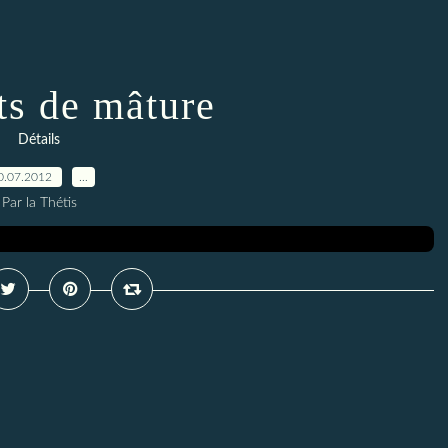
s de mâture
Détails
0.07.2012
…
Par la Thétis