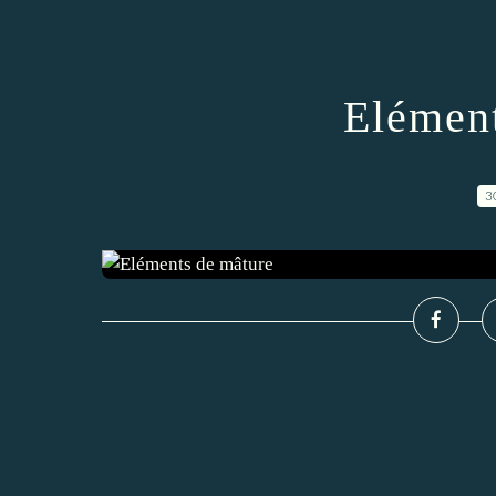
Elément
3