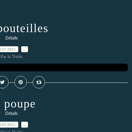
bouteilles
Détails
5.07.2012
…
Par la Thétis
 poupe
Détails
5.07.2012
…