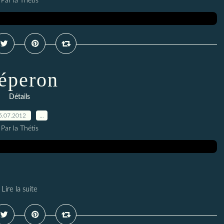
Par la Thétis
éperon
Détails
5.07.2012
…
Par la Thétis
Lire la suite