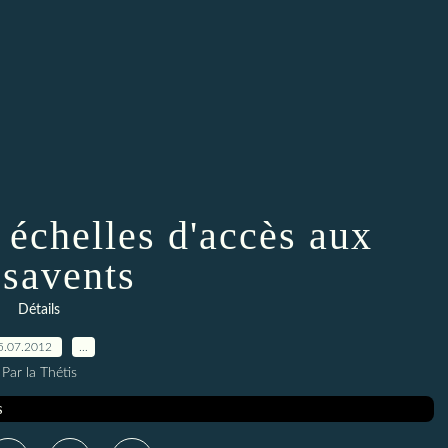
 échelles d'accès aux
ssavents
Détails
5.07.2012
…
Par la Thétis